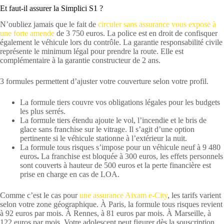
Et faut-il assurer la Simplici S1 ?
N’oubliez jamais que le fait de
circuler sans assurance vous expose à
une forte amende
de 3 750 euros. La police est en droit de confisquer
également le véhicule lors du contrôle. La garantie responsabilité civile
représente le minimum légal pour prendre la route. Elle est
complémentaire à la garantie constructeur de 2 ans.
3 formules permettent d’ajuster votre couverture selon votre profil.
La formule tiers couvre vos obligations légales pour les budgets
les plus serrés.
La formule tiers étendu ajoute le vol, l’incendie et le bris de
glace sans franchise sur le vitrage. Il s’agit d’une option
pertinente si le véhicule stationne à l’extérieur la nuit.
La formule tous risques s’impose pour un véhicule neuf à 9 480
euros
.
La franchise est bloquée à 300 euros, les effets personnels
sont couverts à hauteur de 500 euros et la perte financière est
prise en charge en cas de LOA.
Comme c’est le cas pour
une assurance Aixam e-City
, les tarifs varient
selon votre zone géographique. À Paris, la formule tous risques revient
à 92 euros par mois. À Rennes, à 81 euros par mois. À Marseille, à
122 euros par mois. Votre adolescent peut figurer dès la souscription